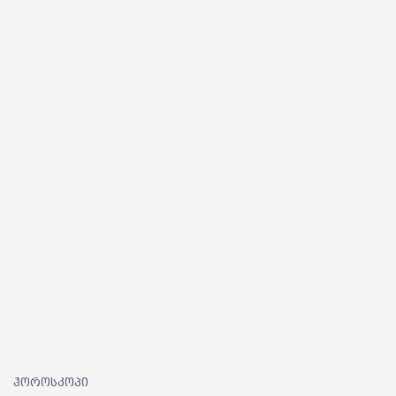
ჰოროსკოპი