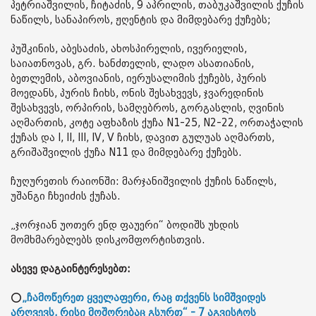
პეტრიაშვილის, ჩიტაძის, 9 აპრილის, თაბუკაშვილის ქუჩის
ნაწილს, სანაპიროს, ჟღენტის და მიმდებარე ქუჩებს;
პუშკინის, აბესაძის, ახოსპირელის, ივერიელის,
საიათნოვას, გრ. ხანძთელის, ლადო ასათიანის,
ბეთლემის, აბოვიანის, იერუსალიმის ქუჩებს, პურის
მოედანს, პურის ჩიხს, ონის შესახვევს, ჯვარედინის
შესახვევს, ორპირის, სამღებროს, გორგასლის, ღვინის
აღმართის, კოტე აფხაზის ქუჩა N1-25, N2-22, ორთაჭალის
ქუჩას და I, II, III, IV, V ჩიხს, დავით გულუას აღმართს,
გრიშაშვილის ქუჩა N11 და მიმდებარე ქუჩებს.
ჩუღურეთის რაიონში: მარჯანიშვილის ქუჩის ნაწილს,
უშანგი ჩხეიძის ქუჩას.
„ჯორჯიან უოთერ ენდ ფაუერი“ ბოდიშს უხდის
მომხმარებლებს დისკომფორტისთვის.
ასევე დაგაინტერესებთ:
⭕
„ჩამოწერეთ ყველაფერი, რაც თქვენს სიმშვიდეს
არღვევს, რისი მოშორებაც გსურთ“ - 7 აგვისტოს