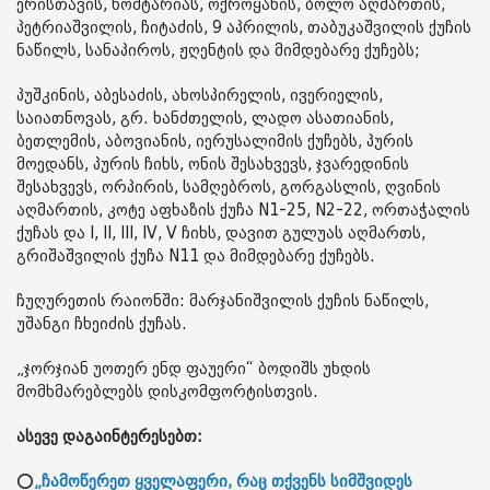
ერისთავის, ხოშტარიას, ოქროყანის, ბოლო აღმართის,
პეტრიაშვილის, ჩიტაძის, 9 აპრილის, თაბუკაშვილის ქუჩის
ნაწილს, სანაპიროს, ჟღენტის და მიმდებარე ქუჩებს;
პუშკინის, აბესაძის, ახოსპირელის, ივერიელის,
საიათნოვას, გრ. ხანძთელის, ლადო ასათიანის,
ბეთლემის, აბოვიანის, იერუსალიმის ქუჩებს, პურის
მოედანს, პურის ჩიხს, ონის შესახვევს, ჯვარედინის
შესახვევს, ორპირის, სამღებროს, გორგასლის, ღვინის
აღმართის, კოტე აფხაზის ქუჩა N1-25, N2-22, ორთაჭალის
ქუჩას და I, II, III, IV, V ჩიხს, დავით გულუას აღმართს,
გრიშაშვილის ქუჩა N11 და მიმდებარე ქუჩებს.
ჩუღურეთის რაიონში: მარჯანიშვილის ქუჩის ნაწილს,
უშანგი ჩხეიძის ქუჩას.
„ჯორჯიან უოთერ ენდ ფაუერი“ ბოდიშს უხდის
მომხმარებლებს დისკომფორტისთვის.
ასევე დაგაინტერესებთ:
⭕
„ჩამოწერეთ ყველაფერი, რაც თქვენს სიმშვიდეს