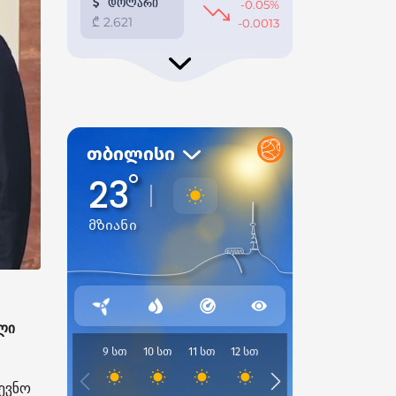
ლი
ევნო