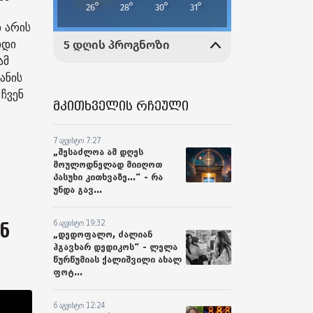
დ არის
იდი
ამ
ანის
ჩვენ
მკითხველის რჩეული
7 აგვისტო 7:27
„შესაძლოა ამ დღეს
მოულოდნელად მიიღოთ
პასუხი კითხვაზე...“ - რა
უნდა გავ...
6 აგვისტო 19:32
ნ
„დედოფალო, ძალიან
ჰგავხარ დედიკოს“ - ლელა
წურწუმიას ქალიშვილი ახალ
ფოტ...
6 აგვისტო 12:24