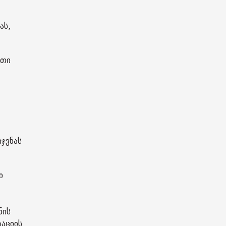
ას,
ითი
ჯვნას
ი
ნის
ტაციის