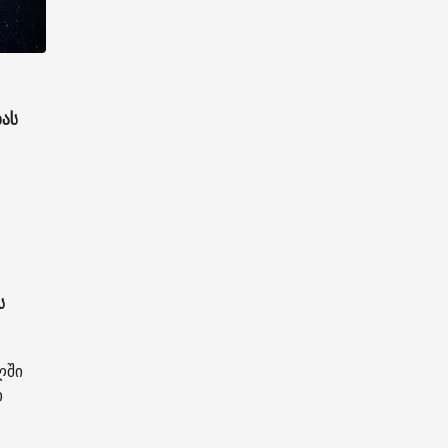
ბას
ს
ლში
ი