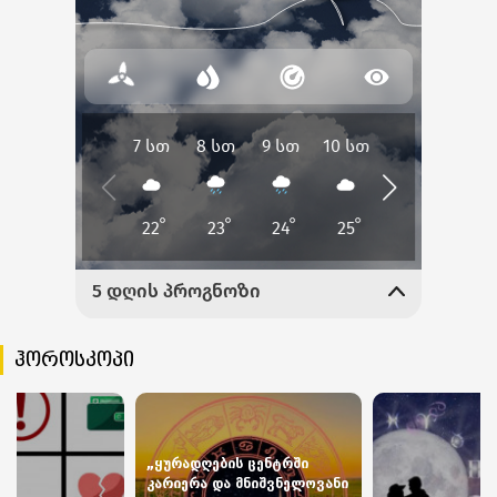
ჰოროსკოპი
„ყურადღების ცენტრში
კარიერა და მნიშვნელოვანი