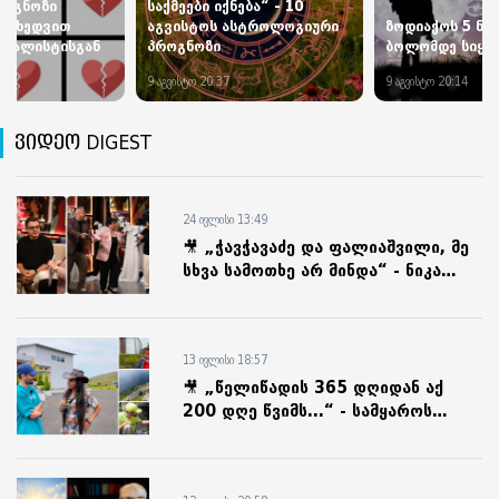
როგნოზი
საქმეები იქნება“ - 10
 მიხედვით
აგვისტოს ასტროლოგიური
ზოდიაქოს 5 ნიშ
ეციალისტისგან
პროგნოზი
ბოლომდე სიყვ
9 აგვისტო 20:37
9 აგვისტო 20:14
ვიდეო DIGEST
24 ივლისი 13:49
🎥 „ჭავჭავაძე და ფალიაშვილი, მე
სხვა სამოთხე არ მინდა“ - ნიკა
კაზარიანი თბილისის ქუჩებს
უმღერის
13 ივლისი 18:57
🎥 „წელიწადის 365 დღიდან აქ
200 დღე წვიმს...“ - სამყაროს
ყველაზე ნალექიანი მხარე: სოსო
ნებიერიძის მოგზაურობა ინდოეთში