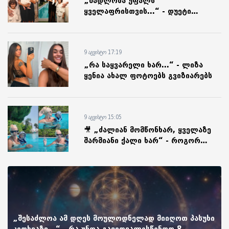
„მადლობა უფალს
ყველაფრისთვის...“ - დუეტი
„ლეონი“ ოჯახურ ფოტოებს
აქვეყნებს
9 აგვისტო 17:19
„რა საყვარელი ხარ...“ - ლიზა
ყენია ახალ ფოტოებს გვიზიარებს
9 აგვისტო 15:05
🎥 „ძალიან მომწონხარ, ყველაზე
შარმიანი ქალი ხარ“ - როგორ
ატარებს ზაფხულის ცხელ დღეებს
ნუკი კოშკელიშვილი
„შესაძლოა ამ დღეს მოულოდნელად მიიღოთ პასუხი