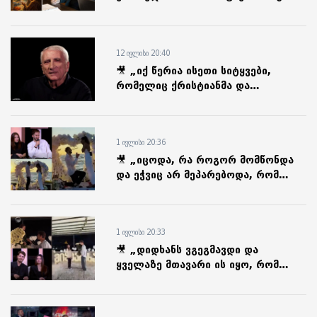
მურღულია ბიბლიის სწავლებაზე
12 ივლისი 20:40
🎥 „იქ წერია ისეთი სიტყვები,
რომელიც ქრისტიანმა და
უბრალოდ წესიერმა კაცმა
ყოველდღე უნდა გაიხსენოს...“ -
რას ამბობს გია მურღულია
1 ივლისი 20:36
🎥 „იცოდა, რა როგორ მომწონდა
და ეჭვიც არ მეპარებოდა, რომ
ყველაფერი იქნებოდა
ზღაპრული...“ - სოსო
ნადირაშვილის და ქეთი
1 ივლისი 20:33
მექვაბიშვილის სიყვარულის
ისტორია
🎥 „დიდხანს ვგეგმავდი და
ყველაზე მთავარი ის იყო, რომ
თიკოს არაფერი უნდა სცოდნოდა“ -
ნიკა ცარციძის და თინათინ
მჭედლიშვილის ისტორია