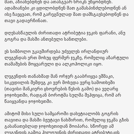
მათ, აზიანებდნენ და ათასგვარ ხრიკს უწყობდნენ.
ადამიანები კი ცდილობდნენ მათ გამასპინძლებოდნენ ან
ისე ჩაეცვათ, რომ გარეგნულად მათ დამსგავსებოდნენ და
თავი გადაერჩინათ.
დღესასწაულის ძირითადი ატრიბუტია ჯეკის ფარანი, ანუ
გოგრა და მასში ანთებული სანთლები.
ეს სიმბოლო უკავშირდება უძველეს ირლანდიურ
ლეგენდას ერთ მოხუც ფერმერ ჯეკზე, რომელიც აზარტული
თამაშების მოყვარული და ალკოჰოლიკი იყო.
ლეგენდის თანახმად მან ორჯერ გააბრიყვა ეშმაკი,
სიკვდილის შემდეგ კი ვერ მოხვდა ვერც სამოთხეში
(თავისი მანკიერი ცხოვრების წესის გამო) და ვეღარც
ჯოჯოხეთში, რადგან ბოროტმა სულმა შეჰფიცა, რომ არ
წაიყვანდა ჯოჯოხეთში.
ამიტომ მისი სული სამყაროში დახეტიალობს გოგრის
თავითა და მასში ბჟუტავი ნახშირით, რომელიც ჯეკმა გზის
გასანათებლად ჯოჯოხეთიდან მოიპარა. სწორედ ამ
ლეგენდის გამოა ჰელოუინის ძირითადი ატრიბუტიკის