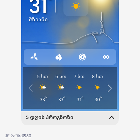
ჰოროსკოპი