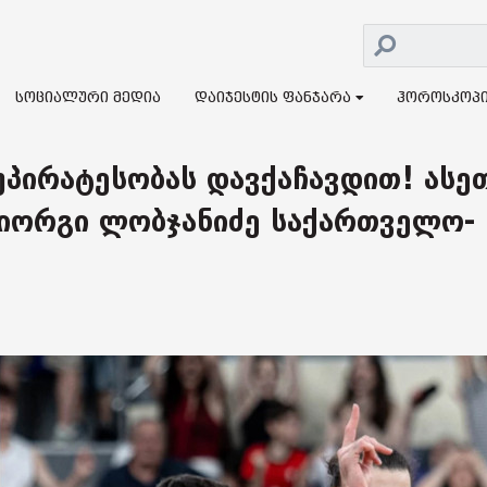
სოციალური მედია
დაიჯესტის ფანჯარა
ჰოროსკოპ
უპირატესობას დავქაჩავდით! ასე
გიორგი ლობჯანიძე საქართველო-