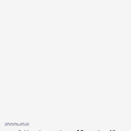
ჰოროსკოპი