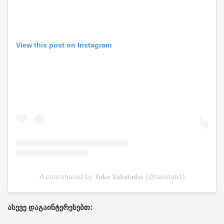
View this post on Instagram
A post shared by 𝐓𝐚𝐤𝐨 𝐓𝐚𝐛𝐚𝐭𝐚𝐝𝐳𝐞 (@takotab1)
ასევე დაგაინტერესებთ: