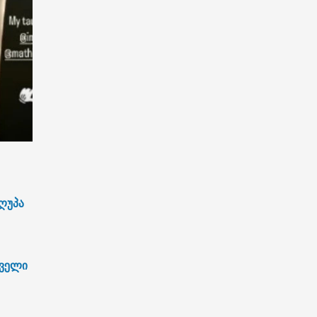
ღუპა
რველი