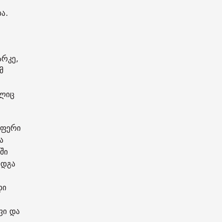
ა.
არკე,
მ
ელიც
აფერი
ა
ში
იდგა
დი
ფი და