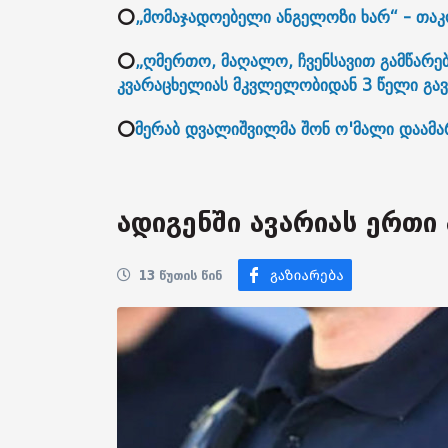
⭕
„მომაჯადოებელი ანგელოზი ხარ“ - თაკო
⭕
„ღმერთო, მაღალო, ჩვენსავით გამწარებ
კვარაცხელიას მკვლელობიდან 3 წელი გა
⭕
მერაბ დვალიშვილმა შონ ო'მალი დაამარ
ადიგენში ავარიას ერთი
13 წუთის წინ