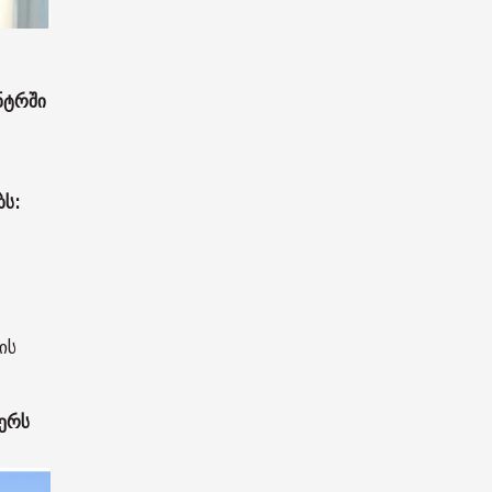
ნტრში
ს:
ის
ერს