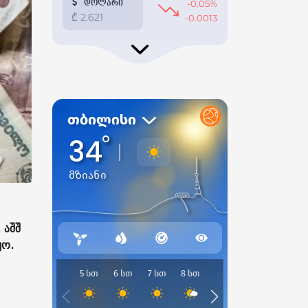
 აშშ
ყო.