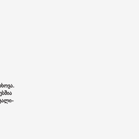
თხოვა.
ს­შია
ტა­ლი­