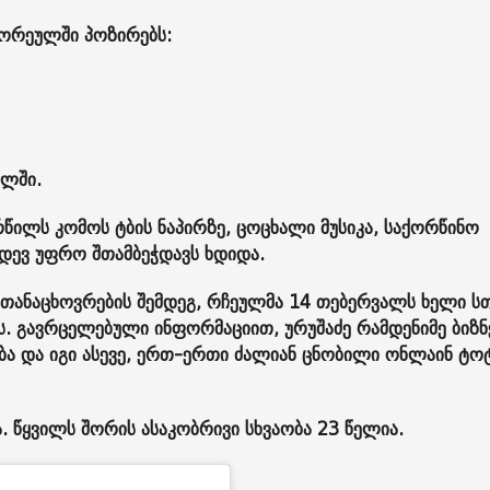
ლ ორეულში პოზირებს:
ელში.
რწილს კომოს ტბის ნაპირზე, ცოცხალი მუსიკა, საქორწინო
დევ უფრო შთამბეჭდავს ხდიდა.
 თანაცხოვრების შემდეგ, რჩეულმა 14 თებერვალს ხელი ს
 გავრცელებული ინფორმაციით, ურუ­შა­ძე რამ­დე­ნი­მე ბიზ­ნე
ო­ბა და იგი ასე­ვე, ერთ-ერთი ძა­ლი­ან ცნო­ბი­ლი ონ­ლა­ინ ტო­
. წყვილს შორის ასაკობრივი სხვაობა 23 წელია.