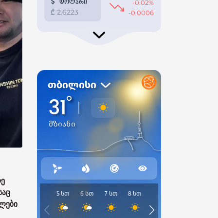
რე
საც
ულები