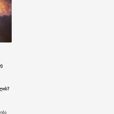
ზე
ულის?
ება