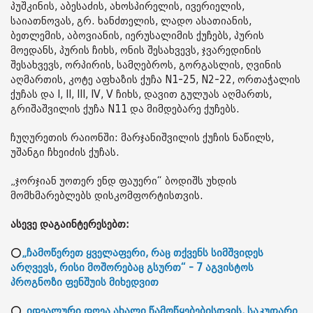
პუშკინის, აბესაძის, ახოსპირელის, ივერიელის,
საიათნოვას, გრ. ხანძთელის, ლადო ასათიანის,
ბეთლემის, აბოვიანის, იერუსალიმის ქუჩებს, პურის
მოედანს, პურის ჩიხს, ონის შესახვევს, ჯვარედინის
შესახვევს, ორპირის, სამღებროს, გორგასლის, ღვინის
აღმართის, კოტე აფხაზის ქუჩა N1-25, N2-22, ორთაჭალის
ქუჩას და I, II, III, IV, V ჩიხს, დავით გულუას აღმართს,
გრიშაშვილის ქუჩა N11 და მიმდებარე ქუჩებს.
ჩუღურეთის რაიონში: მარჯანიშვილის ქუჩის ნაწილს,
უშანგი ჩხეიძის ქუჩას.
„ჯორჯიან უოთერ ენდ ფაუერი“ ბოდიშს უხდის
მომხმარებლებს დისკომფორტისთვის.
ასევე დაგაინტერესებთ:
⭕
„ჩამოწერეთ ყველაფერი, რაც თქვენს სიმშვიდეს
არღვევს, რისი მოშორებაც გსურთ“ - 7 აგვისტოს
პროგნოზი ფენშუის მიხედვით
⭕
„იდეალური დღეა ახალი წამოწყებებისთვის, საკუთარი