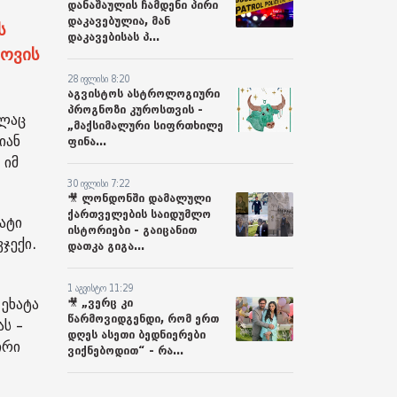
დანაშაულის ჩამდენი პირი
დაკავებულია, მან
ს
დაკავებისას პ...
ნოვის
28 ივლისი 8:20
აგვისტოს ასტროლოგიური
პროგნოზი კუროსთვის -
ელაც
„მაქსიმალური სიფრთხილე
იან
ფინა...
 იმ
30 ივლისი 7:22
🎥 ლონდონში დამალული
ქართველების საიდუმლო
ატი
ისტორიები - გაიცანით
ჯექი.
დათკა გიგა...
1 აგვისტო 11:29
 ეხატა
🎥 „ვერც კი
წარმოვიდგენდი, რომ ერთ
ას –
დღეს ასეთი ბედნიერები
ირი
ვიქნებოდით“ - რა...