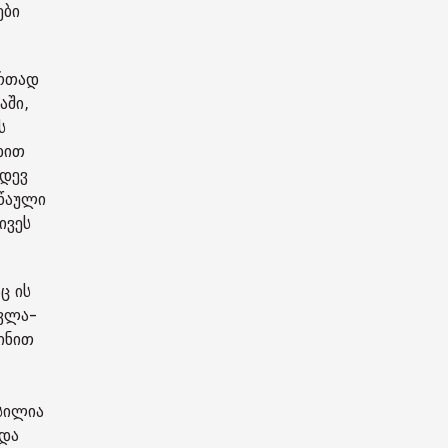
ები
ერთად
აში,
ს
დით
იდევ
სწაული
ივეს
ც ის
ევლა-
ინით
სილია
ოდა