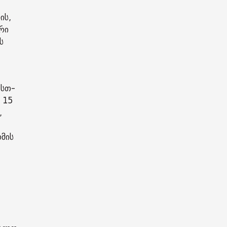
ის,
რი
ს
 სთ-
 15
,
)
მის