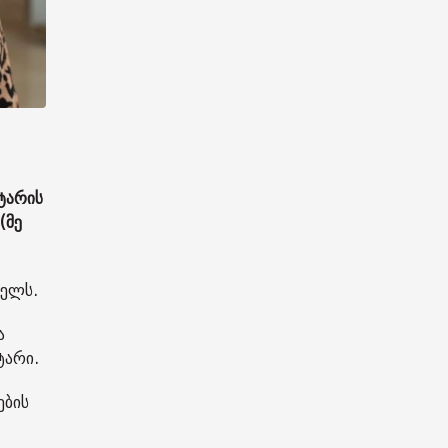
ტარის
(მე
ხელს.
ა
ტარი.
ების