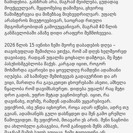
ჩამიდენია. განზრახ არა, მაგრამ შეიძლება, ცუდადაც
მოვქცეულვარ, შეცდომებიც დამიშვია, ცხვირიც
წამიმტვრევია და მიზეზსაც მივხვედრილვარ. უფალს
არასდროს მივუტოვებივარ, საოცრად რთული
მდგომარეობიდან გამოვუყვანივარ, მაგრამ 40 წლის
განმავლობაში ამაზე დიდი არაფერი შემმთხვევია.
2026 წლის 15 ივნისი ჩემი მეორე დაბადების დღეა –
თავისუფლად შემიძლია ვთქვა, რომ ამ დღეს ხელმეორედ
დავიბადე. რადგან უფალმა ცოცხალი დამტოვა, მე მეტი
პასუხისმგებლობა მაქვს. კარგად იცით, როგორ
მოხშირდა ავარიები და ყოველდღე რამდენი ადამიანი
იღუპება. ამ საშინელ შემთხვევას გადავურჩით და არ
ვიცი, მართლა რა გავაკეთეთ ცხოვრებაში ასეთი, ამხელა
წყალობა რომ დავიმსახურეთ. დიდება უფალს! რაც მეტი
დრო გადის, უფრო მეტად ვაცნობიერებ. იცით, რა
დავინახე, თურმე, რამდენ ადამიანს ვყვარებივარ.
ვფიქრობ, ისე უნდა იცხოვრო, როცა აღარ იქნები, ადრე თუ
გვიან, ადამიანებს გული დასწყდეთ და შენ გამო ცრემლი
წამოუვიდეთ. მე ვფიქრობ, მთავარი ეს არის. შენი ნაცნობი
და ახლობელი გასაგებია, რომ განიცდის შენს ამბავს,
მაგრამ მამის სულს ვფიცავ, ჩემი ტელეფონი არ