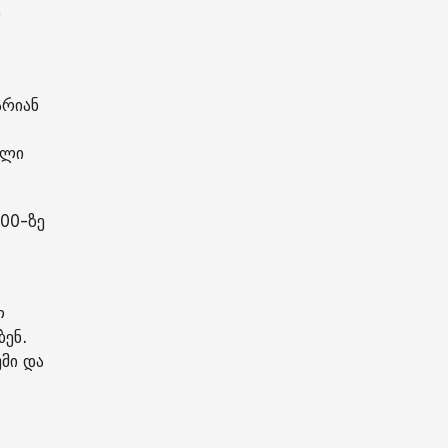
ნ
არიან
ული
100-ზე
ლ
ენ.
უმი და