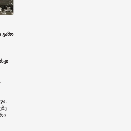
ს გამო
ისკი
,
და.
ეზე
ტრი