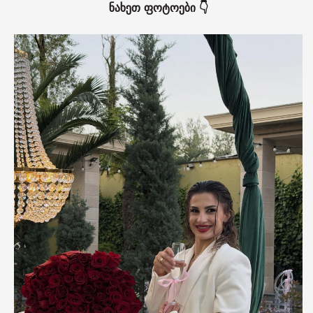
ნახეთ ფოტოები 👇