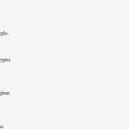
ება.
ღვთა
ებით
და