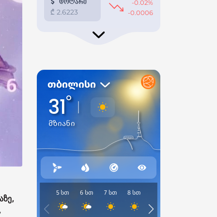
აზე,
,