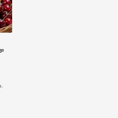
ვი
ა.
ს