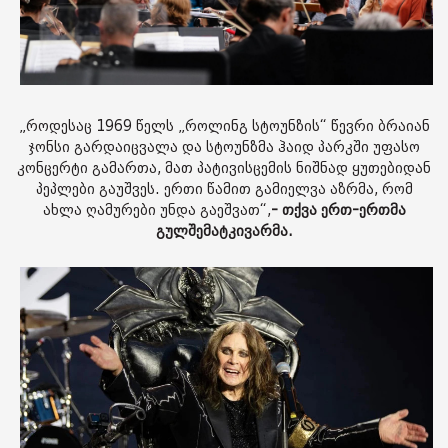
„როდესაც 1969 წელს „როლინგ სტოუნზის“ წევრი ბრაიან
ჯონსი გარდაიცვალა და სტოუნზმა ჰაიდ პარკში უფასო
კონცერტი გამართა, მათ პატივისცემის ნიშნად ყუთებიდან
პეპლები გაუშვეს. ერთი წამით გამიელვა აზრმა, რომ
ახლა ღამურები უნდა გაეშვათ“,
- თქვა ერთ-ერთმა
გულშემატკივარმა.