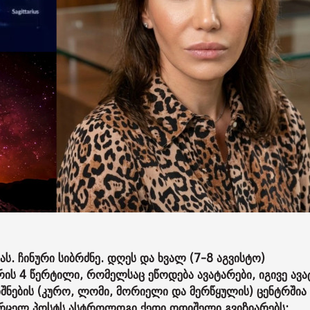
ას. ჩინური სიბრძნე. დღეს და ხვალ (7-8 აგვისტო)
რის 4 წერტილი, რომელსაც ეწოდება ავატარები, იგივე ავა
შნების (კურო, ლომი, მორიელი და მერწყულის) ცენტრშია 
ბ ვრცელ პოსტს ასტროლოგი ქეთი ოდიშელი გვიზიარებს: