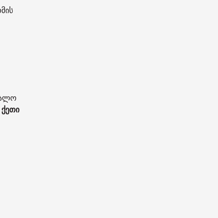
მის
ცვალო
 ქეთი