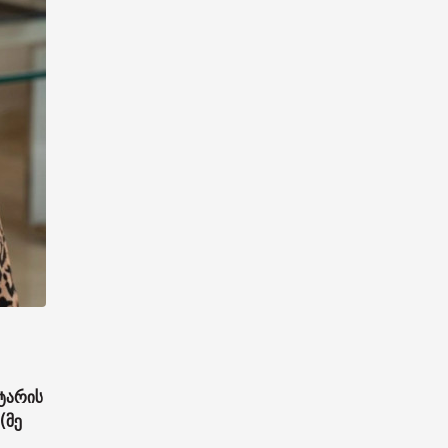
ტარის
(მე