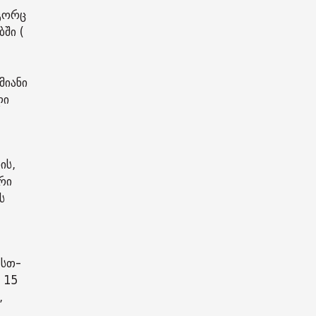
ოგორც
ში (
მიანი
ლი
ის,
რი
ს
 სთ-
 15
,
)