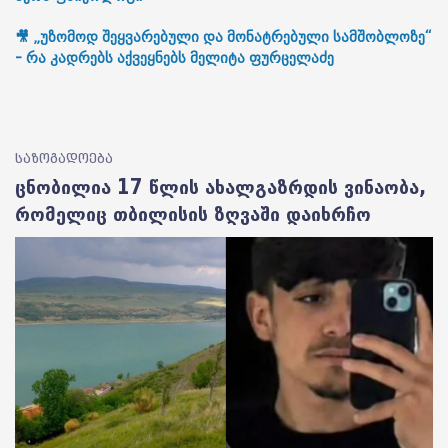
🎥 „უზომოდ შეყვარებული და მონატრებული სამშობლოზე“
- რა კადრებს აქვეყნებს მელიტა ფურცელაძე
საზოგადოება
ცნობილია 17 წლის ახალგაზრდის ვინაობა,
რომელიც თბილისის ზღვაში დაიხრჩო