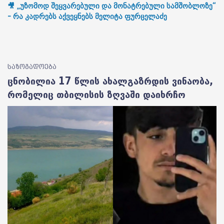
🎥 „უზომოდ შეყვარებული და მონატრებული სამშობლოზე“
- რა კადრებს აქვეყნებს მელიტა ფურცელაძე
საზოგადოება
ცნობილია 17 წლის ახალგაზრდის ვინაობა,
რომელიც თბილისის ზღვაში დაიხრჩო