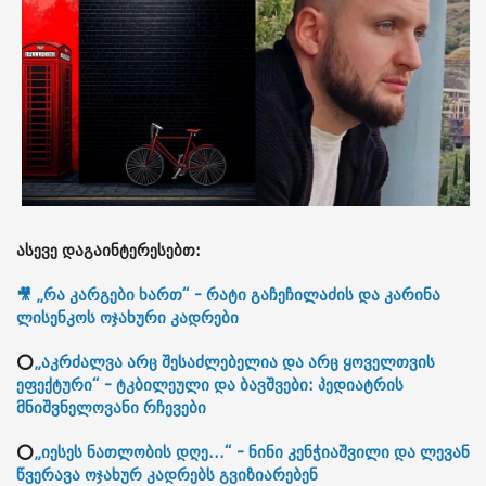
ასევე დაგაინტერესებთ:
🎥 „რა კარგები ხართ“ - რატი გაჩეჩილაძის და კარინა
ლისენკოს ოჯახური კადრები
⭕
„აკრძალვა არც შესაძლებელია და არც ყოველთვის
ეფექტური“ - ტკბილეული და ბავშვები: პედიატრის
მნიშვნელოვანი რჩევები
⭕
„იესეს ნათლობის დღე...“ - ნინი კენჭიაშვილი და ლევან
წვერავა ოჯახურ კადრებს გვიზიარებენ